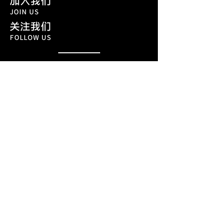
加入我们
JOIN US
关注我们
FOLLOW US
共创合作
实习生
​志愿者
微信公众号：深圳市前沿艺穗艺术中心
官方微博：深圳市前沿艺穗艺术中心
小红书：前沿艺穗
​抖音：深圳艺穗
Facebook：Shenzhen Fringe Festival
Instagram：szfringe
Youtube：Shenzhen Fringe Art Center