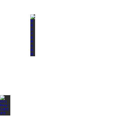
2023 Bàng！儿童艺术节
爱荔女子童声合唱团
YAV青年艺术项目孵化成果展演20
2023
2022
2021
～
2022
2021 Bàng！儿童艺术节
2021南山流行音乐节《逆时之旅》多元融合音乐
余物新秩序｜2020 OCT-LOFT 
2021
2021
2020