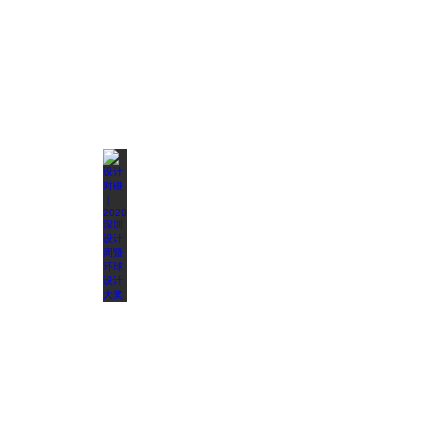
“深蓝之境行动·重塑未来”公益艺术展
设计对碰｜2020深圳设计周暨环球设计大奖
ON/OFF 停车格计划｜2019OCT
2020
2020
2019
DESIGN NOW设计讲堂｜2019深圳设计周系列活动
Musicity城市的声音艺术深圳站
Design Co-CAMP设计共营｜2