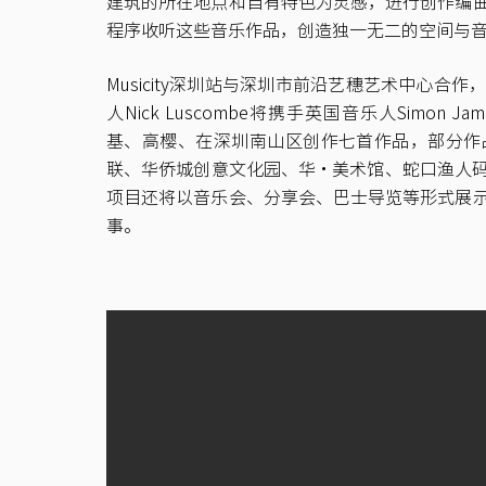
建筑的所在地点和自有特色为灵感，进行创作编
程序收听这些音乐作品，创造独一无二的空间与
Musicity深圳站与深圳市前沿艺穗艺术中心
人Nick Luscombe将携手英国音乐人Simon 
基、高樱、在深圳南山区创作七首作品，部分作
联、华侨城创意文化园、华·美术馆、蛇口渔人
项目还将以音乐会、分享会、巴士导览等形式展
事。