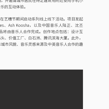
曲，并邀请城市居民在特定建筑物附近使用手机小
音乐的互动体验。
合作，在艺穗节期间启动系列线上线下活动。项目发起
James、Ash Koosha，以及中国音乐人陆正、沈丕
品将由音乐人合作完成。创作地点包括：设计互
码头、价值工厂、白石洲、腾讯滨海大厦。此外，
示城市风貌、音乐灵感来源及中英音乐人合作的趣