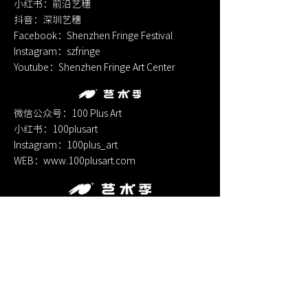
小红书：前沿艺穗
​抖音：深圳艺穗
Facebook：Shenzhen Fringe Festival
Instagram：szfringe
Youtube：Shenzhen Fringe Art Center
微信公众号：100 Plus Art
小红书：100plusart
Instagram：100plus_art
​WEB：
www.100plusart.com