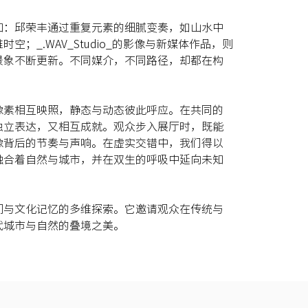
知：邱荣丰通过重复元素的细腻变奏，如山水中
；_.WAV_Studio_的影像与新媒体作品，则
景象不断更新。不同媒介，不同路径，却都在构
像素相互映照，静态与动态彼此呼应。在共同的
独立表达，又相互成就。观众步入展厅时，既能
像背后的节奏与声响。在虚实交错中，我们得以
融合着自然与城市，并在双生的呼吸中延向未知
间与文化记忆的多维探索。它邀请观众在传统与
代城市与自然的叠境之美。