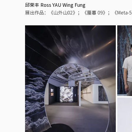
邱荣丰 Ross YAU Wing Fung
​展出作品：《山外山02》；《蜃暮 09》；《Meta-