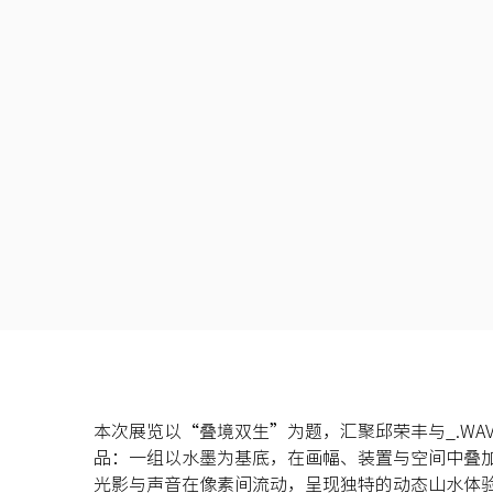
本次展览以“叠境双生”为题，汇聚邱荣丰与_.WAV
品：一组以水墨为基底，在画幅、装置与空间中叠
光影与声音在像素间流动，呈现独特的动态山水体