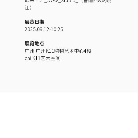
邱荣丰、_.WAV_Studio_（曹雨西&刘晓
江）
展览日期
2025.09.12-10.26
展览地点
广州 广州K11购物艺术中心4楼
​chi K11艺术空间