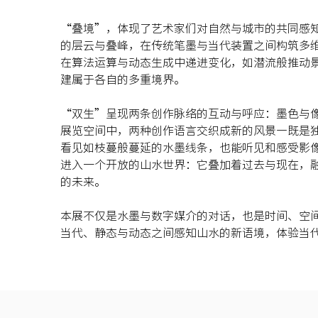
“叠境”，体现了艺术家们对自然与城市的共同感
的层云与叠峰，在传统笔墨与当代装置之间构筑多维时空
在算法运算与动态生成中递进变化，如潜流般推动
建属于各自的多重境界。
“双生”呈现两条创作脉络的互动与呼应：墨色与
展览空间中，两种创作语言交织成新的风景—既是
看见如枝蔓般蔓延的水墨线条，也能听见和感受影
进入一个开放的山水世界：它叠加着过去与现在，
的未来。
本展不仅是水墨与数字媒介的对话，也是时间、空
当代、静态与动态之间感知山水的新语境，体验当