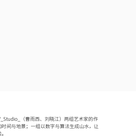
_Studio_（曹雨西、刘晓江）两组艺术家的作
加时间与地景；一组以数字与算法生成山水，让
验。