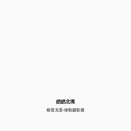
皑皑北境
格雷戈里·保勒摄影展