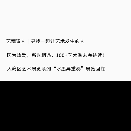
7.22 艺穗请人｜寻找一起让艺术发生的人
2.09 因为热爱，所以相遇，100+艺术季未完待续！
0.31 大湾区艺术展览系列“水墨异重奏”展览回顾
艺术中心 Shenzhen Fringe Art Center（简称“F