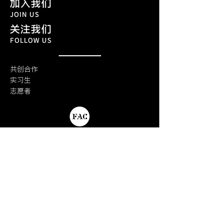
加入我们
JOIN US
关注我们
FOLLOW US
共创合作
实习生
​志愿者
微信公众号：深圳市前沿艺穗艺术中心
官方微博：深圳市前沿艺穗艺术中心
小红书：前沿艺穗
​抖音：深圳艺穗
Facebook：Shenzhen Fringe Festival
Instagram：szfringe
Youtube：Shenzhen Fringe Art Center