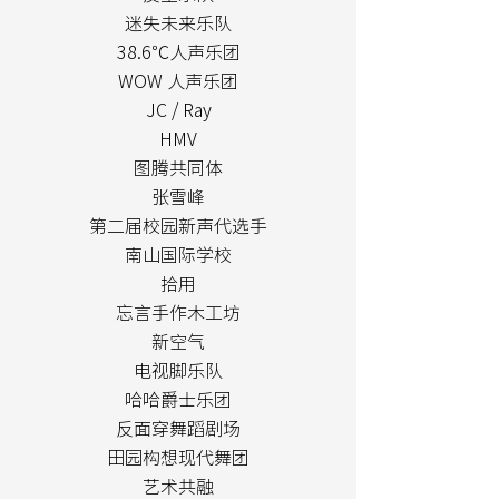
迷失未来乐队
38.6℃人声乐团
WOW 人声乐团
JC / Ray
HMV
图腾共同体
张雪峰
第二届校园新声代选手
南山国际学校
拾用
忘言手作木工坊
新空气
电视脚乐队
哈哈爵士乐团
反面穿舞蹈剧场
田园构想现代舞团
艺术共融