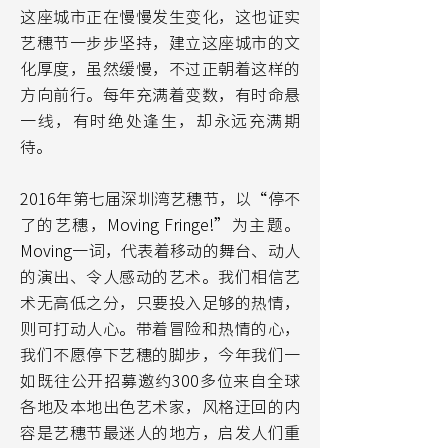
这座城市正在慢慢发生变化，这也证实
艺穗节一步步坚持，建立这座城市的文
化厚度，虽然缓慢，不过正朝着这样的
方向前行。每年充满着变数，有时命悬
一线，有时绝处逢生，却永远充满期
待。
2016年第七届深圳湾艺穗节，以“停不
了的艺穗，Moving Fringe!”为主题。
Moving一词，代表着移动的舞台、动人
的演出、令人感动的艺术。我们相信艺
术无高低之分，只要投入足够的热情，
则可打动人心。带着冒险和热情的心，
我们不愿停下艺穗的脚步，今年我们一
如既往公开招募邀约300多位来自全球
各地及本地出色艺术家，风格迂回的内
容是艺穗节最迷人的地方，启发人们重