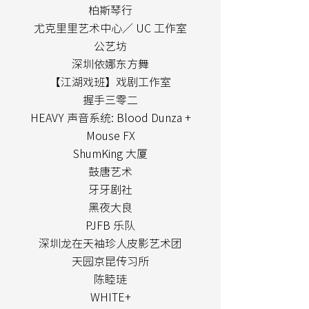
柏斯琴行
尤克里里艺术中心／ UC 工作室
公艺坊
深圳依娜东方舞
【江湖戏班】戏剧工作室
握手三零二
HEAVY 声音系统: Blood Dunza +
Mouse FX
ShumKing 大厦
鼓唐艺术
牙牙剧社
黑夜大良
PJFB 乐队
深圳龙在天袖珍人皮影艺术团
天园京昆传习所
陈睦琏
WHITE+