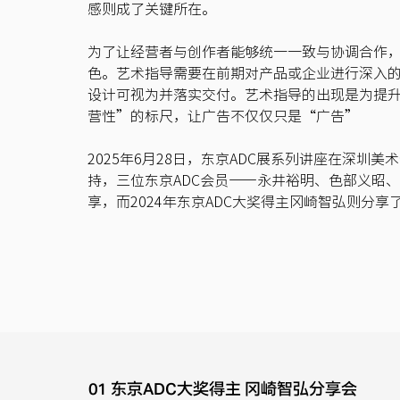
感则成了关键所在。
为了让经营者与创作者能够统一一致与协调合作
色。艺术指导需要在前期对产品或企业进行深入
设计可视为并落实交付。艺术指导的出现是为提
营性”的标尺，让广告不仅仅只是“广告”
2025年6月28日，东京ADC展系列讲座在深圳
持，三位东京ADC会员——永井裕明、色部义昭
享，而2024年东京ADC大奖得主冈崎智弘则分
01 东京ADC大奖得主 冈崎智弘分享会