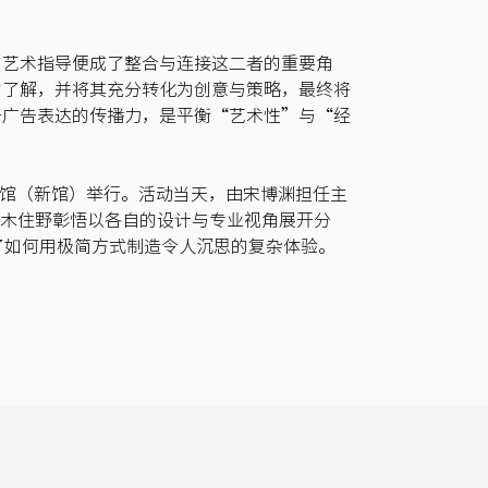
，艺术指导便成了整合与连接这二者的重要角
的了解，并将其充分转化为创意与策略，最终将
升广告表达的传播力，是平衡“艺术性”与“经
美术馆（新馆）举行。活动当天，由宋博渊担任主
、木住野彰悟以各自的设计与专业视角展开分
享了如何用极简方式制造令人沉思的复杂体验。